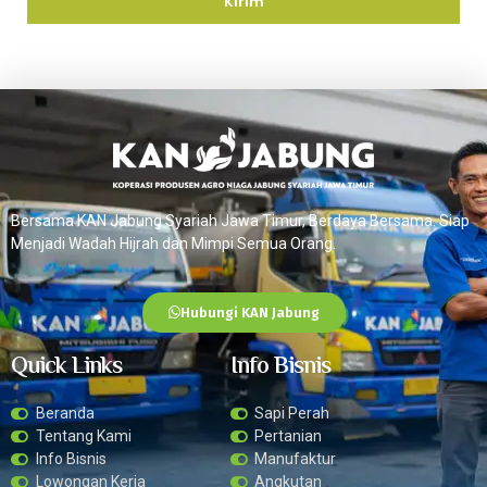
Kirim
Bersama KAN Jabung Syariah Jawa Timur, Berdaya Bersama. Siap
Menjadi Wadah Hijrah dan Mimpi Semua Orang.
Hubungi KAN Jabung
Quick Links
Info Bisnis
Beranda
Sapi Perah
Tentang Kami
Pertanian
Info Bisnis
Manufaktur
Lowongan Kerja
Angkutan