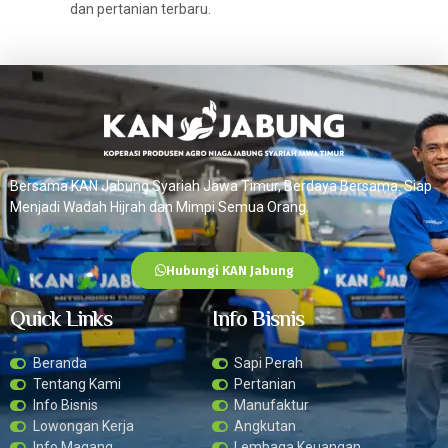
dan pertanian terbaru.
Bersama KAN Jabung Syariah Jawa Timur, Berdaya Bersama. Siap
Menjadi Wadah Hijrah dan Mimpi Semua Orang.
Hubungi KAN Jabung
Quick Links
Info Bisnis
Beranda
Sapi Perah
Tentang Kami
Pertanian
Info Bisnis
Manufaktur
Lowongan Kerja
Angkutan
Info Magang
Lembaga Keuangan