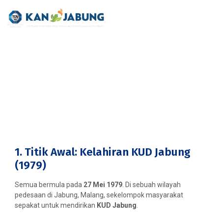
Sejarah KAN Jabung
Membangun sebuah institusi ekonomi rakyat yang bertahan
melintasi dekade bukanlah perkara mudah.
Sejarah KAN
Jabung
(Koperasi Agro Niaga Jabung) adalah bukti nyata
bagaimana konsistensi, adaptasi terhadap teknologi, dan
prinsip syariah dapat mengubah sebuah Unit Desa kecil
menjadi kekuatan ekonomi nasional.
1. Titik Awal: Kelahiran KUD Jabung
(1979)
Semua bermula pada
27 Mei 1979
. Di sebuah wilayah
pedesaan di Jabung, Malang, sekelompok masyarakat
sepakat untuk mendirikan
KUD Jabung
.