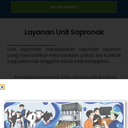
DAFTAR GRATIS
Layanan Unit Sapronak
Unit Sapronak menjalankan sejumlah layanan
yang memastikan ketersediaan pakan berkualitas
bagi peternak anggota secara berkelanjutan.
Produksi Konsentrat KAN Jabung untuk pakan
sapi perah
Penyediaan bibit sapi dan hijauan pakan ternak
Penyediaan peralatan produksi peternakan
Distribusi sarana produksi peternakan ke
anggota
Dukungan produk pakan bersertifikat NPP
Pakan