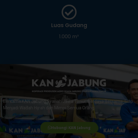
Luas Gudang
1.000 m²
Bersama KAN Jabung Syariah Jawa Timur, Berdaya Bersama. Siap
Menjadi Wadah Hijrah dan Mimpi Semua Orang.
Hubungi KAN Jabung