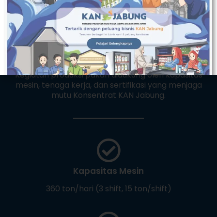
Kapasitas & Fasilitas
Kegiatan produksi pakan didukung oleh kapasitas
mesin, tenaga kerja, dan sertifikasi yang menjaga
mutu Konsentrat KAN Jabung.
Kapasitas Mesin
360 ton/hari (3 shift, 15 ton/shift)