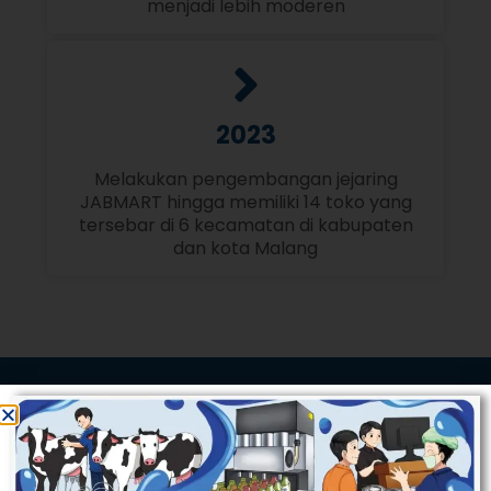
menjadi lebih moderen
2023
Melakukan pengembangan jejaring
JABMART hingga memiliki 14 toko yang
tersebar di 6 kecamatan di kabupaten
dan kota Malang
TERTARIK MENJADI MITRA
JABMART?