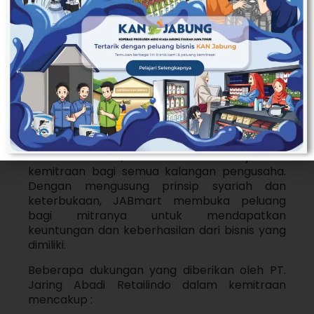
DAFTAR GRATIS
KEMITRAAN SYARIAH
PT. Jaring Abadi Retailindo selaku pemegang
merk JABmart, menawarkan Kerjasama
kemitraan bagi semua kalangan pengusaha.
Dengan mengusung prinsip syariah dan
keterbukaan, JABmart membuka peluang
bagi mitranya untuk mendapatkan
keuntungan dan keberhasilan dari bisnis yang
dimiliki.
Beberapa dukungan yang diberikan oleh PT.
Jaring Abadi Retailindo dalam kemitraan
mencakup :