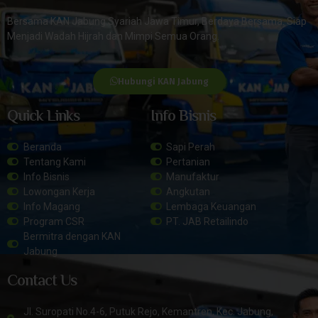
Bersama KAN Jabung Syariah Jawa Timur, Berdaya Bersama. Siap
Menjadi Wadah Hijrah dan Mimpi Semua Orang.
Hubungi KAN Jabung
Quick Links
Info Bisnis
Beranda
Sapi Perah
Tentang Kami
Pertanian
Info Bisnis
Manufaktur
Lowongan Kerja
Angkutan
Info Magang
Lembaga Keuangan
Program CSR
PT. JAB Retailindo
Bermitra dengan KAN
Jabung
Contact Us
Jl. Suropati No.4-6, Putuk Rejo, Kemantren, Kec. Jabung,