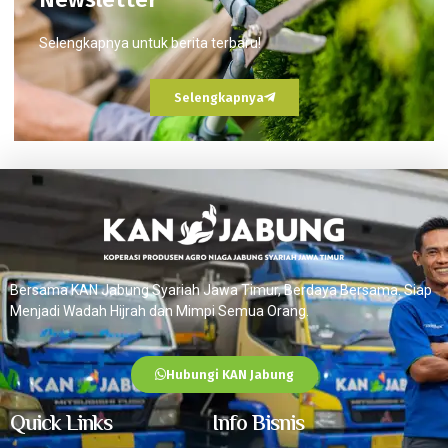
Selengkapnya untuk berita terbaru!
Selengkapnya
Bersama KAN Jabung Syariah Jawa Timur, Berdaya Bersama. Siap
Menjadi Wadah Hijrah dan Mimpi Semua Orang.
Hubungi KAN Jabung
Quick Links
Info Bisnis