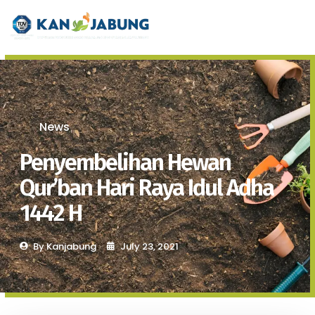
News
Penyembelihan Hewan
Qur’ban Hari Raya Idul Adha
1442 H
By
Kanjabung
July 23, 2021