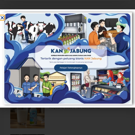
Latest Post
7 Olahan Susu Sapi Selain Yogurt: Nomor
5 Paling Gampang Dibuat
August 7, 2026
No Comments
Aturan Minum Susu Sapi Murni yang
Benar untuk Kesehatan Optimal
August 6, 2026
No Comments