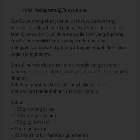
foto: Instagram/@linasutiono
Kue Cucur merupakan jajanan khas suku Betawi yang
berasal dari wilayah barat pulau Jawa. Kue ini terbuat dari
tepung beras dan gula jawa atau gula aren yang digoreng.
Kue Cucur memiliki bentuk yang cenderung tebal
menggembung seperti gunung di bagian tengah dan tipis di
bagian pinggirannya.
Berikut ini, resep kue cucur super simple dengan bahan-
bahan yang mudah ditemukan dan dapat anda buat sendiri
dirumah.
Sebelum membuat kue cucur, ada baiknya anda
menyiapkan bahan-bahan ini terlebih dahulu.
Bahan:
– 125 gr tepung beras
– 100 gr terigu segitiga
– 100 gr gula merah
– 3 sdm gula pasir
– 200 ml air untuk merebus gula merah