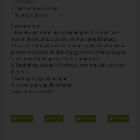
– 100 ml air
– 2 lembar daun pandan
– Sejumput garam
Cara membuat:
1. Masak gula merah, gula pasir dengan 200 ml air, daun
pandan dan sejumput garam, biarkan sampai hangat.
2. Campur tepung beras dan tepung segitiga lalu tuangkan
gula merah yang telah di saring (gula merah harus hangat)
mixer sebentar hingga semua tercampur rata.
3. Tambahkan sisa air 100 ml aduk rata, tutup lalu diamkan
20 menit.
4. Goreng hingga kekuningan.
Kue cucur pun siap dihidangkan.
Selamat Mencoba
Facebook
Twitter
LinkedIn
Pinterest