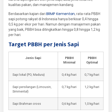
kualitas pakan, dan manajemen kandang.
BRMP Kementan
Berdasarkan kajian dari
, rata-rata PBBH
sapi potong rakyat di Indonesia hanya berkisar 0,4 hingga
0,5 kg per ekor per hari. Namun dengan manajemen pakan
yang baik, PBBH bisa ditingkatkan hingga 0,8 hingga 1,2 kg
per hari.
Target PBBH per Jenis Sapi
Jenis Sapi
PBBH
PBBH
Minimal
Optimal
Sapi lokal (PO, Madura)
0,4 kg/hari
0,7 kg/hari
Sapi persilangan (Limousin,
0,7 kg/hari
1,2 kg/hari
Simmental)
Sapi Brahman cross
0,6 kg/hari
1,0 kg/hari