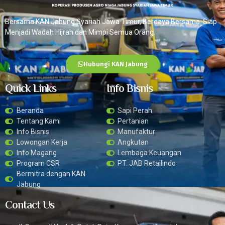
Bersama KAN Jabung Syariah Jawa Timur, Berdaya Bersama. Siap
Menjadi Wadah Hijrah dan Mimpi Semua Orang.
Hubungi KAN Jabung
Quick Links
Info Bisnis
Beranda
Sapi Perah
Tentang Kami
Pertanian
Info Bisnis
Manufaktur
Lowongan Kerja
Angkutan
Info Magang
Lembaga Keuangan
Program CSR
PT. JAB Retailindo
Bermitra dengan KAN
Jabung
Contact Us