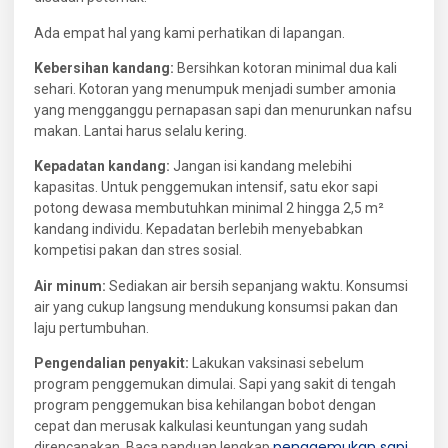
Ada empat hal yang kami perhatikan di lapangan.
Kebersihan kandang:
Bersihkan kotoran minimal dua kali
sehari. Kotoran yang menumpuk menjadi sumber amonia
yang mengganggu pernapasan sapi dan menurunkan nafsu
makan. Lantai harus selalu kering.
Kepadatan kandang:
Jangan isi kandang melebihi
kapasitas. Untuk penggemukan intensif, satu ekor sapi
potong dewasa membutuhkan minimal 2 hingga 2,5 m²
kandang individu. Kepadatan berlebih menyebabkan
kompetisi pakan dan stres sosial.
Air minum:
Sediakan air bersih sepanjang waktu. Konsumsi
air yang cukup langsung mendukung konsumsi pakan dan
laju pertumbuhan.
Pengendalian penyakit:
Lakukan vaksinasi sebelum
program penggemukan dimulai. Sapi yang sakit di tengah
program penggemukan bisa kehilangan bobot dengan
cepat dan merusak kalkulasi keuntungan yang sudah
penggemukan sapi
direncanakan. Baca panduan lengkap