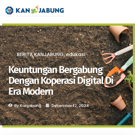
BERITA KANJABUNG
edukasi
,
Keuntungan Bergabung
Dengan Koperasi Digital Di
Era Modern
By
Kanjabung
December 12, 2024