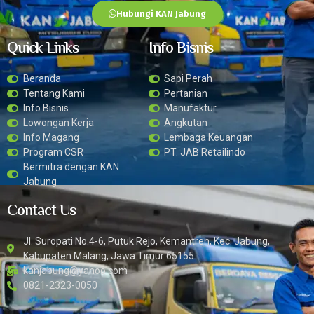
Hubungi KAN Jabung
Quick Links
Info Bisnis
Beranda
Sapi Perah
Tentang Kami
Pertanian
Info Bisnis
Manufaktur
Lowongan Kerja
Angkutan
Info Magang
Lembaga Keuangan
Program CSR
PT. JAB Retailindo
Bermitra dengan KAN
Jabung
Contact Us
Jl. Suropati No.4-6, Putuk Rejo, Kemantren, Kec. Jabung,
Kabupaten Malang, Jawa Timur 65155
kanjabung@yahoo.com
0821-2323-0050