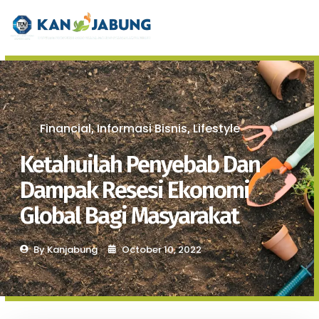
Financial
Informasi Bisnis
Lifestyle
,
,
Ketahuilah Penyebab Dan
Dampak Resesi Ekonomi
Global Bagi Masyarakat
By
Kanjabung
October 10, 2022