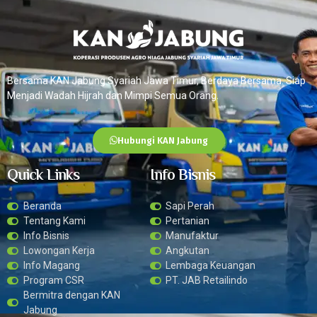
Bersama KAN Jabung Syariah Jawa Timur, Berdaya Bersama. Siap
Menjadi Wadah Hijrah dan Mimpi Semua Orang.
Hubungi KAN Jabung
Quick Links
Info Bisnis
Beranda
Sapi Perah
Tentang Kami
Pertanian
Info Bisnis
Manufaktur
Lowongan Kerja
Angkutan
Info Magang
Lembaga Keuangan
Program CSR
PT. JAB Retailindo
Bermitra dengan KAN
Jabung