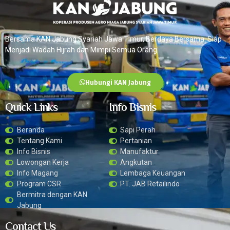
Bersama KAN Jabung Syariah Jawa Timur, Berdaya Bersama. Siap
Menjadi Wadah Hijrah dan Mimpi Semua Orang.
Hubungi KAN Jabung
Quick Links
Info Bisnis
Beranda
Sapi Perah
Tentang Kami
Pertanian
Info Bisnis
Manufaktur
Lowongan Kerja
Angkutan
Info Magang
Lembaga Keuangan
Program CSR
PT. JAB Retailindo
Bermitra dengan KAN
Jabung
Contact Us