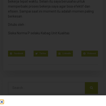
bekerja tepat waktu. Selain itu saya berusaha untuk
memperbaiki proses bekerja saya agar bisa efektif dan
efisien. Sampai saat ini moment itu adalah momen paling
berkesan.
Ditulis oleh :
Siska Norma P selaku Kabag Unit Kualitas
Facebook
Twitter
LinkedIn
Pinterest
Latest Post