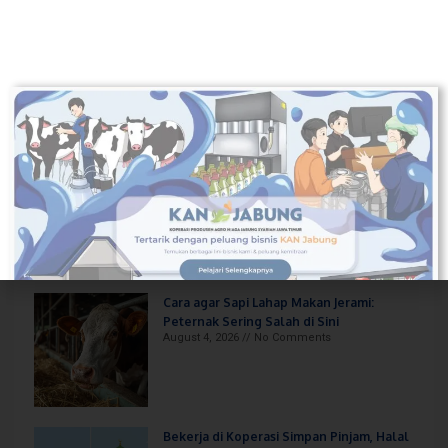
7 Olahan Susu Sapi Selain Yogurt: Nomor
5 Paling Gampang Dibuat
August 7, 2026
No Comments
Aturan Minum Susu Sapi Murni yang
Benar untuk Kesehatan Optimal
August 6, 2026
No Comments
Cara agar Sapi Lahap Makan Jerami:
Peternak Sering Salah di Sini
August 4, 2026
No Comments
Bekerja di Koperasi Simpan Pinjam, Halal