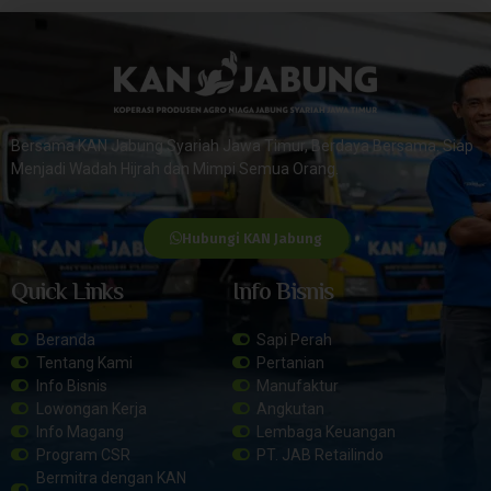
Bersama KAN Jabung Syariah Jawa Timur, Berdaya Bersama. Siap
Menjadi Wadah Hijrah dan Mimpi Semua Orang.
Hubungi KAN Jabung
Quick Links
Info Bisnis
Beranda
Sapi Perah
Tentang Kami
Pertanian
Info Bisnis
Manufaktur
Lowongan Kerja
Angkutan
Info Magang
Lembaga Keuangan
Program CSR
PT. JAB Retailindo
Bermitra dengan KAN