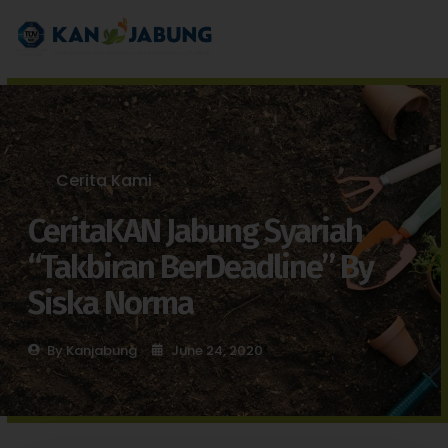
Cerita Kami
CeritaKAN Jabung Syariah
“Takbiran BerDeadline” By
Siska Norma
By
Kanjabung
June 24, 2020