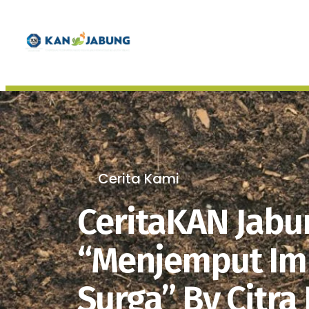
Beranda
Cerita Kami
CeritaKAN Jabu
“Menjemput Imp
Surga” By Citra