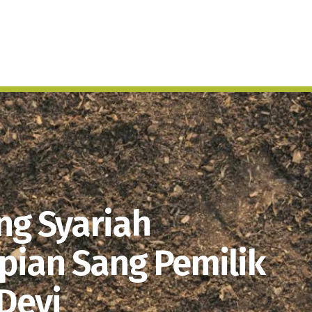
Tentang KANJABUNG
Bidang Usaha
Be
Pengumuman
ng Syariah
ian Sang Pemilik
 Devi