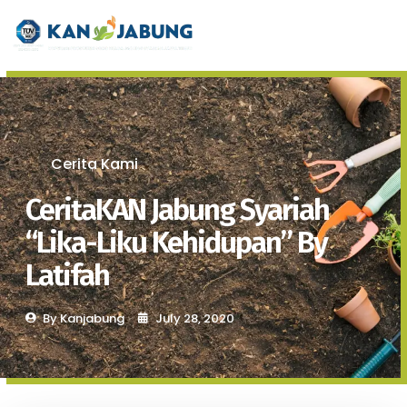
Cerita Kami
CeritaKAN Jabung Syariah
“Lika-Liku Kehidupan” By
Latifah
By
Kanjabung
July 28, 2020