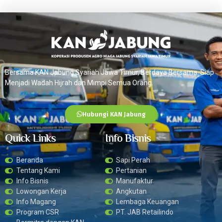
Bersama KAN Jabung Syariah Jawa Timur, Berdaya Bersama. Siap
Menjadi Wadah Hijrah dan Mimpi Semua Orang.
Hubungi KAN Jabung
Quick Links
Info Bisnis
Beranda
Sapi Perah
Tentang Kami
Pertanian
Info Bisnis
Manufaktur
Lowongan Kerja
Angkutan
Info Magang
Lembaga Keuangan
Program CSR
PT. JAB Retailindo