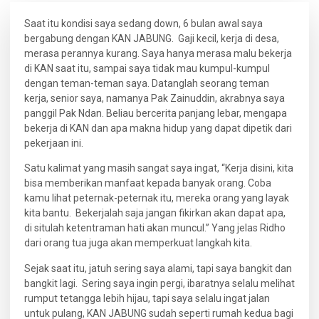
Saat itu kondisi saya sedang down, 6 bulan awal saya
bergabung dengan KAN JABUNG. Gaji kecil, kerja di desa,
merasa perannya kurang. Saya hanya merasa malu bekerja
di KAN saat itu, sampai saya tidak mau kumpul-kumpul
dengan teman-teman saya. Datanglah seorang teman
kerja, senior saya, namanya Pak Zainuddin, akrabnya saya
panggil Pak Ndan. Beliau bercerita panjang lebar, mengapa
bekerja di KAN dan apa makna hidup yang dapat dipetik dari
pekerjaan ini.
Satu kalimat yang masih sangat saya ingat, “Kerja disini, kita
bisa memberikan manfaat kepada banyak orang. Coba
kamu lihat peternak-peternak itu, mereka orang yang layak
kita bantu. Bekerjalah saja jangan fikirkan akan dapat apa,
di situlah ketentraman hati akan muncul.” Yang jelas Ridho
dari orang tua juga akan memperkuat langkah kita.
Sejak saat itu, jatuh sering saya alami, tapi saya bangkit dan
bangkit lagi. Sering saya ingin pergi, ibaratnya selalu melihat
rumput tetangga lebih hijau, tapi saya selalu ingat jalan
untuk pulang, KAN JABUNG sudah seperti rumah kedua bagi