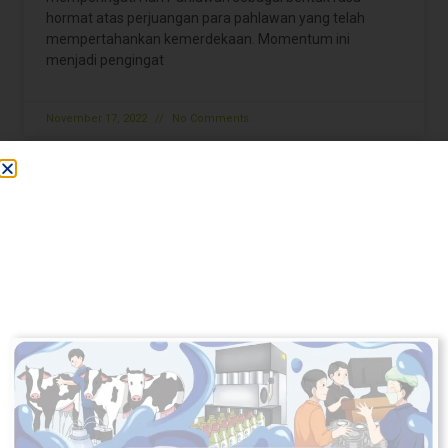
hormat atas perjuangan para pahlawan yang telah
mempertahankan kemerdekaan. Momentum ini
menjadi pengingat
November 17, 2022
No Comments
Inilah Cara Gen Z Memaknai Hari Pahlawan
Hari Pahlawan akan diperingati pada Kamis 10
November 2022. Peringatan hari pahlawan ini sudah
diperingati sejak 10 November tahun 1959 sesuai
dengan Keputusan Presiden nomor
November 17, 2022
No Comments
5 Tips Jadi Wanita Independen
Wanita merupakan makhluk dengan perasaan yang
sensitif dan lebih menggunakan hati dalam menghadapi