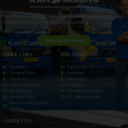
Bersama KAN Jabung Syariah Jawa Timur, Berdaya Bersama. Siap
Menjadi Wadah Hijrah dan Mimpi Semua Orang.
Hubungi KAN Jabung
Quick Links
Info Bisnis
Beranda
Sapi Perah
Tentang Kami
Pertanian
Info Bisnis
Manufaktur
Lowongan Kerja
Angkutan
Info Magang
Lembaga Keuangan
Program CSR
PT. JAB Retailindo
Bermitra dengan KAN
Jabung
Contact Us