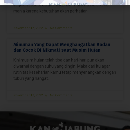
segala sesuatu dalam hidupnya. Tidak hanya dikenal
manja karena kebutuhan akan perhatian
November 17, 2022
No Comments
Minuman Yang Dapat Menghangatkan Badan
dan Cocok Di Nikmati saat Musim Hujan
Kini musim hujan telah tiba dan hari-hari pun akan
diwarnai dengan suhu yang dingin. Maka dari itu agar
rutinitas keseharian kamu tetap menyenangkan dengan
tubuh yang hangat.
November 17, 2022
No Comments