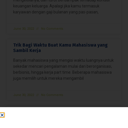
keuangan keluarga. Apalagi jika kamu termasuk
karyawan dengan gaji bulanan yang pas-pasan,
June 30, 2022
No Comments
Trik Bagi Waktu Buat Kamu Mahasiswa yang
Sambil Kerja
Banyak mahasiswa yang mengisi waktu luangnya untuk
sekedar mencari pengalaman mulai dari berorganisasi,
berbisnis, hingga kerja part time. Beberapa mahasiswa
juga memilih untuk mereka mengambil
June 30, 2022
No Comments
3 Olahraga Ringan yang Cocok untuk Kamu
yang Sibuk
Coba ingat-ingat, kapan sih kamu terakhir berolahraga?