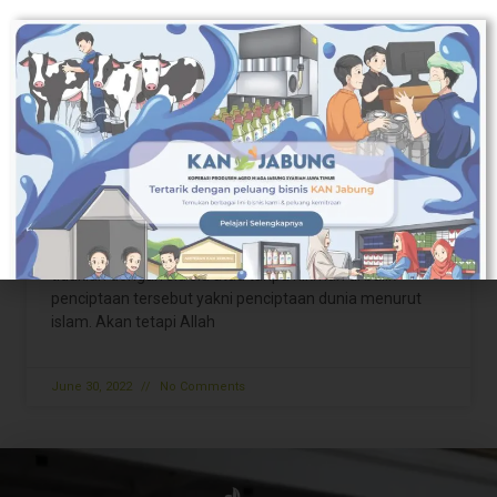
Jika kamu menjawab lebih dari 3 bulan yang lalu, maka
kamu perlu berhati-hati. Kurang olahraga bisa
menimbulkan berbagai
June 30, 2022
No Comments
Syarat Agar Amalan Dan Ibadah Diterima Oleh
Allah SWT
Sesungguhnya Allah Ta’ala menciptakan alam semesta
tidaklah dengan sia sia atau tanpa hikmah di balik
penciptaan tersebut yakni penciptaan dunia menurut
islam. Akan tetapi Allah
June 30, 2022
No Comments