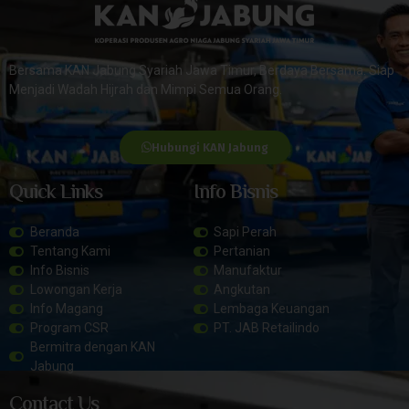
Bersama KAN Jabung Syariah Jawa Timur, Berdaya Bersama. Siap
Menjadi Wadah Hijrah dan Mimpi Semua Orang.
Hubungi KAN Jabung
Quick Links
Info Bisnis
Beranda
Sapi Perah
Tentang Kami
Pertanian
Info Bisnis
Manufaktur
Lowongan Kerja
Angkutan
Info Magang
Lembaga Keuangan
Program CSR
PT. JAB Retailindo
Bermitra dengan KAN
Jabung
Contact Us