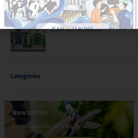
Bekerja di Koperasi Simpan Pinjam, Halal
atau Haram? Ini Jawaban Fatwa MUI
August 1, 2026
No Comments
Categories
Newsletter
Selengkapnya untuk berita terbaru!