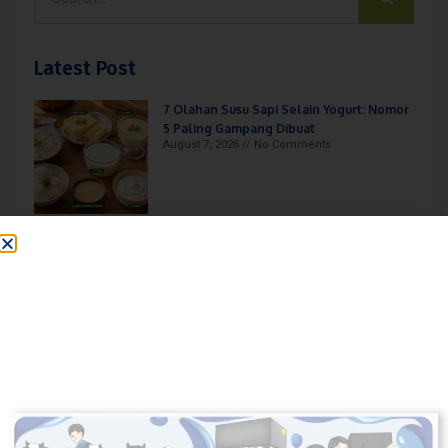
Latest Post
7 Olahan Susu Sapi Selain Yogurt: Nomor
5 Paling Gampang Dibuat
August 7, 2026
No Comments
Aturan Minum Susu Sapi Murni yang
Benar untuk Kesehatan Optimal
August 6, 2026
No Comments
Cara agar Sapi Lahap Makan Jerami:
Peternak Sering Salah di Sini
August 4, 2026
No Comments