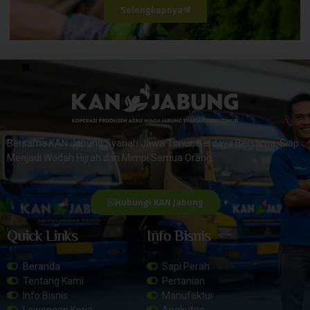
Selengkapnya
Bersama KAN Jabung Syariah Jawa Timur, Berdaya Bersama. Siap
Menjadi Wadah Hijrah dan Mimpi Semua Orang.
Hubungi KAN Jabung
Quick Links
Info Bisnis
Beranda
Sapi Perah
Tentang Kami
Pertanian
Info Bisnis
Manufaktur
Lowongan Kerja
Angkutan