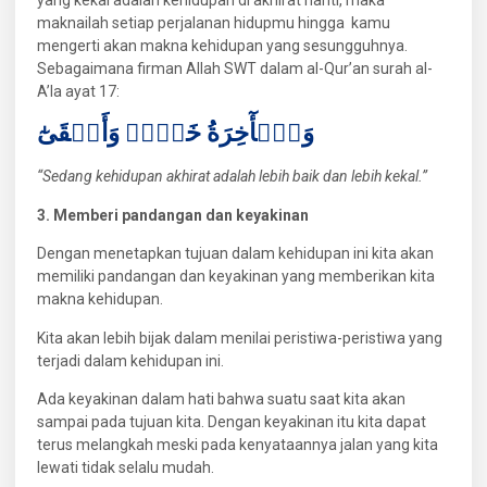
yang kekal adalah kehidupan di akhirat nanti, maka
maknailah setiap perjalanan hidupmu hingga kamu
mengerti akan makna kehidupan yang sesungguhnya.
Sebagaimana firman Allah SWT dalam al-Qur’an surah al-
A’la ayat 17:
وَٱلۡأٓخِرَةُ خَيۡرٞ وَأَبۡقَىٰٓ
“Sedang kehidupan akhirat adalah lebih baik dan lebih kekal.”
3. Memberi pandangan dan keyakinan
Dengan menetapkan tujuan dalam kehidupan ini kita akan
memiliki pandangan dan keyakinan yang memberikan kita
makna kehidupan.
Kita akan lebih bijak dalam menilai peristiwa-peristiwa yang
terjadi dalam kehidupan ini.
Ada keyakinan dalam hati bahwa suatu saat kita akan
sampai pada tujuan kita. Dengan keyakinan itu kita dapat
terus melangkah meski pada kenyataannya jalan yang kita
lewati tidak selalu mudah.