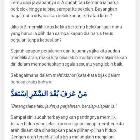
Tentu saja jawabannya si A sudah tau kemana ia harus
berbelok hingga ia bisa sampai ke sekolah. Bayangkan
bagaimana si B, ia akan belok kanan, kiri atau lurus?
Jika si B memilih lurus ketika bertemu belokan lagi mana
yang harus ia pilih dan sampai kapan dia harus terus
berjalan tanpa kepastian?
Sejauh apapun perjalanan dan tujuannya jika kita sudah
memiliki arah, maka kita bisa lebih mudah memaksimalkan
diri dalam memperiapkan segala sesuatu yang lebih baik.
Sebagaimana dalam
mahfudzhot
(kata-kata bijak dalam
bahasa arab) bahwa:
مَنْ عَرَفَ بُعْدَ السَّفَرِ اِسْتَعَدَّ
“Barangsiapa tahu jauhnya perjalanan, bersiap-siaplah ia.”
Sampai sini sudah terbayang kan pentingnya memiliki
tujuan hidup yang jelas, karena tujuan hidup memberi kita
arah disaat kita dihadapkan pada pilihan-pilihan hidup.
Dengan arah tersebut kita bisa melangkah menjalani