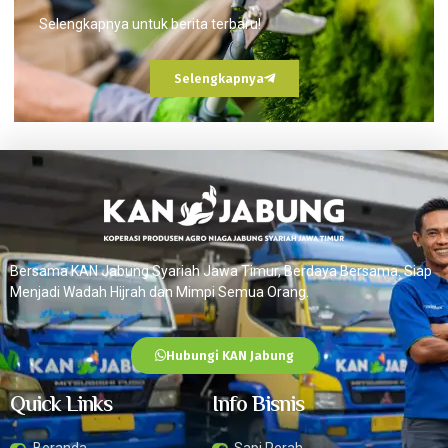
Selengkapnya untuk berita terbaru!
Selengkapnya
Bersama KAN Jabung Syariah Jawa Timur, Berdaya Bersama. Siap
Menjadi Wadah Hijrah dan Mimpi Semua Orang.
Hubungi KAN Jabung
Quick Links
Info Bisnis