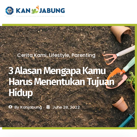
Cerita Kami
Lifestyle
Parenting
,
,
3 Alasan Mengapa Kamu
Harus Menentukan Tujuan
Hidup
By
Kanjabung
June 28, 2022